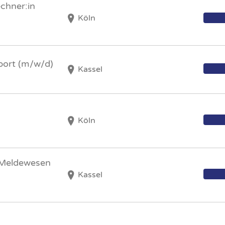
chner:in
Köln
pport (m/w/d)
Kassel
Köln
t Meldewesen
Kassel