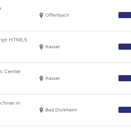
e
Offenbach
cript HTML5
Kassel
s Center
Kassel
chner:in
Bad Dürkheim